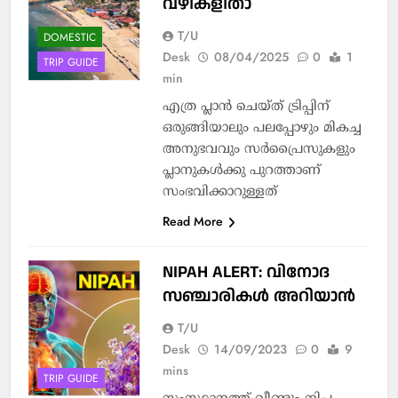
വഴികളിതാ
T/U
DOMESTIC
Desk
08/04/2025
0
1
TRIP GUIDE
min
എത്ര പ്ലാന്‍ ചെയ്ത് ട്രിപ്പിന്
ഒരുങ്ങിയാലും പലപ്പോഴും മികച്ച
അനുഭവവും സര്‍പ്രൈസുകളും
പ്ലാനുകള്‍ക്കു പുറത്താണ്
സംഭവിക്കാറുള്ളത്
Read More
NIPAH ALERT: വിനോദ
സഞ്ചാരികൾ അറിയാൻ
T/U
Desk
14/09/2023
0
9
mins
TRIP GUIDE