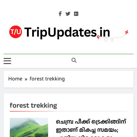
Skip
to
content
Trip Updates
Your Co-Traveller
Home
forest trekking
forest trekking
ചെമ്പ്ര പീക്ക് ട്രെക്കിങ്ങിന്
ഇതാണ് മികച്ച സമയം;