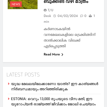
ബുക്കിങ് വഴി മാത്രം
NEWS
T/U
Desk
04/02/2024
0
1
min
കര്‍ണാടകയിൽ
വനമേഖലകളിലെ ട്രെക്കിങ്ങിന്
താൽക്കാലിക വിലക്ക്
ഏർപ്പെടുത്തി
Read More
LATEST POSTS
യുദ്ധ മേഖലയിലേക്കാണോ യാത്ര? ഈ കാര്യങ്ങള്‍
നിര്‍ബന്ധമായും അറിഞ്ഞിരിക്കുക
ESTONIA: വെറും 13,000 രൂപയുടെ വീസ മതി, ഈ
യൂറോപ്യന്‍ രാജ്യത്ത് ജീവിക്കാം ജോലി ചെയ്യാം