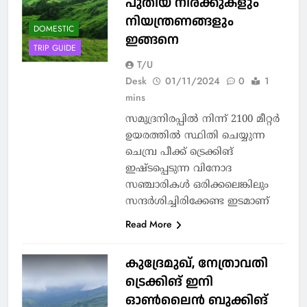
പുതിയ നിരക്കുകളും
നിയന്ത്രണങ്ങളും
DOMESTIC
ഇങ്ങനെ
TRIP GUIDE
T/U
Desk
01/11/2024
0
1
mins
സമുദ്രനിരപ്പിൽ നിന്ന് 2100 മീറ്റര്‍
ഉയരത്തിൽ സ്ഥിതി ചെയ്യുന്ന
ചെമ്പ്ര പീക്ക് ട്രെക്കിങ്
ഇഷ്ടപ്പെടുന്ന വിനോദ
സഞ്ചാരികൾ ഒരിക്കലെങ്കിലും
സന്ദർശിച്ചിരിക്കേണ്ട ഇടമാണ്
Read More
കുദ്രേമുഖ്, നേത്രാവതി
ട്രെക്കിങ് ഇനി
ഓണ്‍ലൈന്‍ ബുക്കിങ്